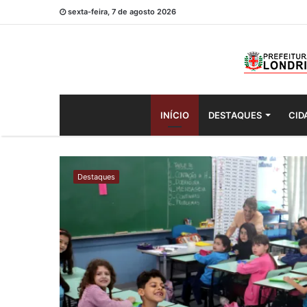
sexta-feira, 7 de agosto 2026
INÍCIO
DESTAQUES
CID
Londrina
mantém
Destaques
nota
histórica
no
e
Ideb
o
e
registra
avanços
cia
em
escolas