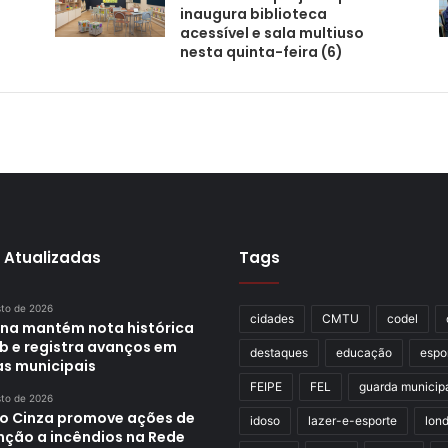
inaugura biblioteca
acessível e sala multiuso
nesta quinta-feira (6)
 Atualizadas
Tags
sto de 2026
cidades
CMTU
codel
ina mantém nota histórica
eb e registra avanços em
destaques
educação
espo
as municipais
FEIPE
FEL
guarda municip
sto de 2026
o Cinza promove ações de
idoso
lazer-e-esporte
lond
nção a incêndios na Rede