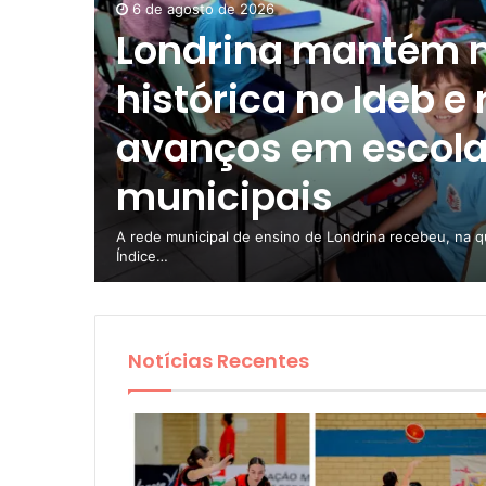
6 de agosto de 2026
municipais
Londrina mantém 
histórica no Ideb e 
avanços em escol
municipais
io das
rias
A rede municipal de ensino de Londrina recebeu, na qu
Índice…
Notícias Recentes