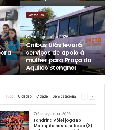
Londrina
Ônibus
Lilás
Destaques
5 de ag
levará
Ofi
serviços
de
das
6 de agosto de 2026
apoio
Ônibus Lilás levará
à
dur
para
serviços de apoio à
mulher
para
mulher para Praça do
Amamentar
Praça
Aquiles Stenghel
primeiros 
do
Aquiles
Stenghel
Tudo
Cidadão
Cidade
Sem categoria
6 de agosto de 2026
Londrina Vôlei joga no
Moringão neste sábado (8)