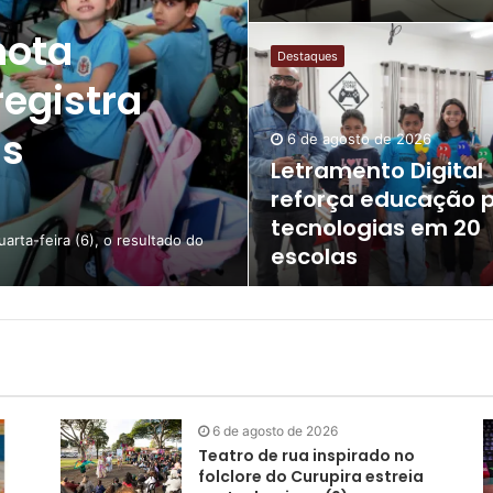
nota
Letramento
Digital
Destaques
reforça
registra
educação
para
as
6 de agosto de 2026
tecnologias
Letramento Digital
em
reforça educação 
20
escolas
tecnologias em 20
arta-feira (6), o resultado do
escolas
6 de agosto de 2026
Teatro de rua inspirado no
folclore do Curupira estreia