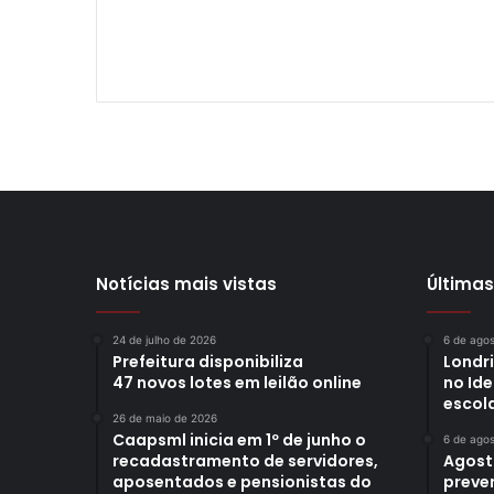
Notícias mais vistas
Últimas
24 de julho de 2026
6 de ago
Prefeitura disponibiliza
Londr
47 novos lotes em leilão online
no Id
escol
26 de maio de 2026
Caapsml inicia em 1º de junho o
6 de ago
recadastramento de servidores,
Agost
aposentados e pensionistas do
preve