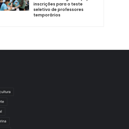
inscrições para o teste
seletivo de professores
temporários
cultura
rte
al
rina