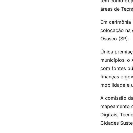
tem como obje
áreas de Tecno
Em cerimônia r
colocação na c
Osasco (SP).
Única premiaç
municípios, o
com fontes pú
finanças e go
mobilidade e 
A comissão da
mapeamento da
Digitais, Tecn
Cidades Susten