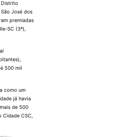
Distrito
, São José dos
oram premiadas
le-SC (3ª),
aí
itantes),
té 500 mil
ina como um
dade já havia
 mais de 500
lo Cidade CSC,