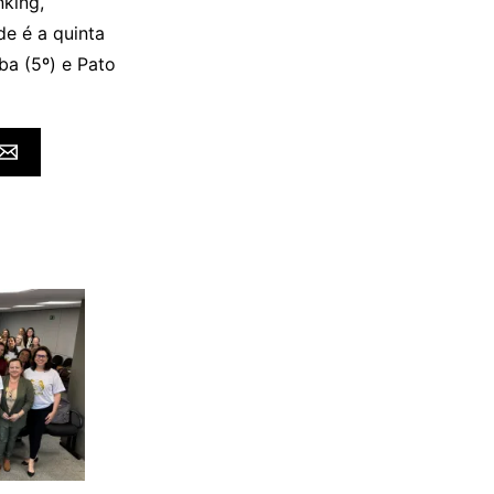
nking,
e é a quinta
ba (5º) e Pato