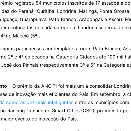
rêmio registrou 54 municípios inscritos de 17 estados e do 
 dez do Paraná (Curitiba, Londrina, Maringá, Ponta Grossa
do Iguaçu, Guarapuava, Pato Branco, Arapongas e Assaí). F
bem colocadas de cada categoria. Londrina superou Joinvil
(4ª) e Maceió (5ª).
icípios paranaenses contemplados foram Pato Branco, Ass
te 2º e 4º colocados na Categoria Cidades até 100 mil hab
 José dos Pinhais (respectivamente 3º e 5º na Categoria a
nto
– O prêmio da ANCITI foi mais um a consolidar Londr
as de inovação mais eficientes do País. Em setembro, a ci
ada como as dez mais inteligentes
entre os municípios com
s no Ranking Connected Smart Cities (CSC), promovido pe
 maior evento de inovação do País.