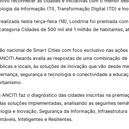
tivo reconhecer as cidades e iniciativas com o melhor d
logia da Informação (TI), Transformação Digital (TD) e In
ealizada nesta terça-feira (18), Londrina foi premiada co
ategoria Cidades de 500 mil até 1 milhão de habitantes, a
ão nacional de Smart Cities com foco exclusivo nas ações
 ANCITI Awards avalia as respostas de uma combinação de 
blicas e locais, às soluções de inovação que vão desde me
vernança, segurança e tecnologia e conectividade a educaç
urbanismo.
 ANCITI faz o diagnóstico das cidades inscritas na premia
s soluções implementadas, analisando as seguintes temát
ologia e Inovação, Segurança da Informação, Infraestrutura 
táveis, Inteligentes e Resilientes.