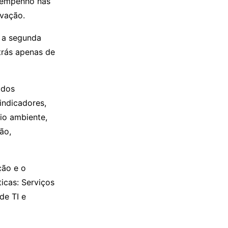
esempenho nas
ovação.
m a segunda
trás apenas de
 dos
indicadores,
io ambiente,
ão,
ção e o
icas: Serviços
de TI e