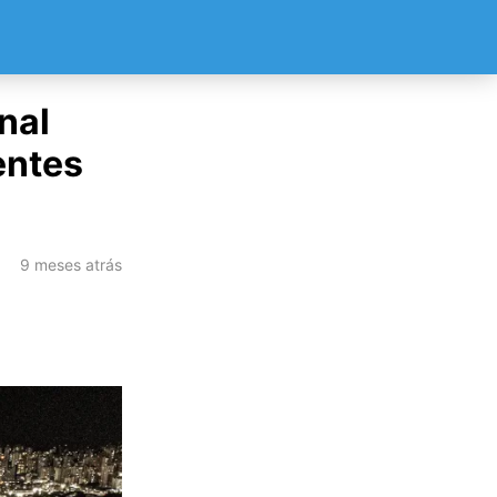
nal
entes
9 meses atrás