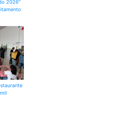
ado 2026”
eitamento
staurante
mil