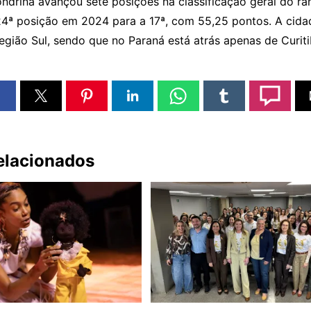
ndrina avançou sete posições na classificação geral do ra
4ª posição em 2024 para a 17ª, com 55,25 pontos. A cidad
gião Sul, sendo que no Paraná está atrás apenas de Curiti
relacionados