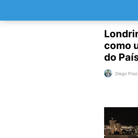
Londri
como u
do Paí
Diego Praz