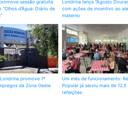
 promove sessão gratuita
Londrina lança “Agosto Dour
 “Olhos d’Água: Diário de
com ações de incentivo ao al
a”
materno
 Londrina promove 1º
Um mês de funcionamento: Re
mpregos da Zona Oeste
Popular já serviu mais de 12,5 
refeições