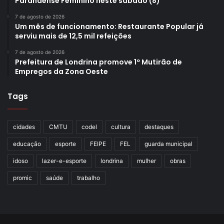
Paranaense Feminino neste sábado (8)
7 de agosto de 2026
Um mês de funcionamento: Restaurante Popular já
serviu mais de 12,5 mil refeições
7 de agosto de 2026
Prefeitura de Londrina promove 1º Mutirão de
Empregos da Zona Oeste
Tags
cidades
CMTU
codel
cultura
destaques
educação
esporte
FEIPE
FEL
guarda municipal
idoso
lazer-e-esporte
londrina
mulher
obras
promic
saúde
trabalho