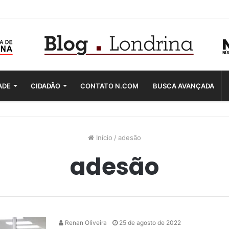
ADE
CIDADÃO
CONTATO N.COM
BUSCA AVANÇADA
Início
/
adesão
adesão
Renan Oliveira
25 de agosto de 2022