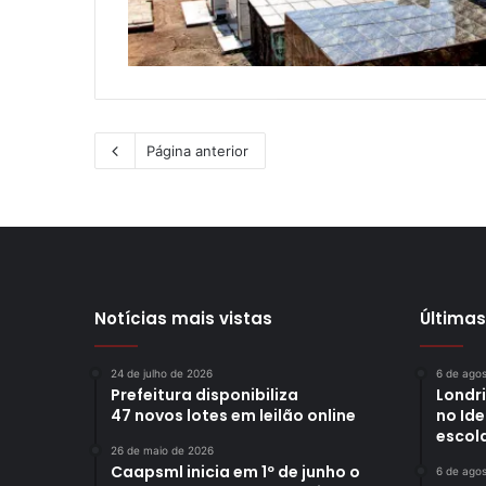
Página anterior
Notícias mais vistas
Últimas
24 de julho de 2026
6 de ago
Prefeitura disponibiliza
Londr
47 novos lotes em leilão online
no Id
escol
26 de maio de 2026
Caapsml inicia em 1º de junho o
6 de ago