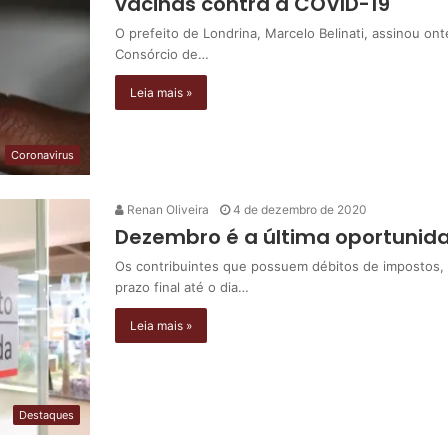
vacinas contra a COVID-19
O prefeito de Londrina, Marcelo Belinati, assinou on
Consórcio de…
Leia mais »
Coronavirus
Renan Oliveira
4 de dezembro de 2020
Dezembro é a última oportunida
Os contribuintes que possuem débitos de impostos, t
prazo final até o dia…
Leia mais »
Destaques