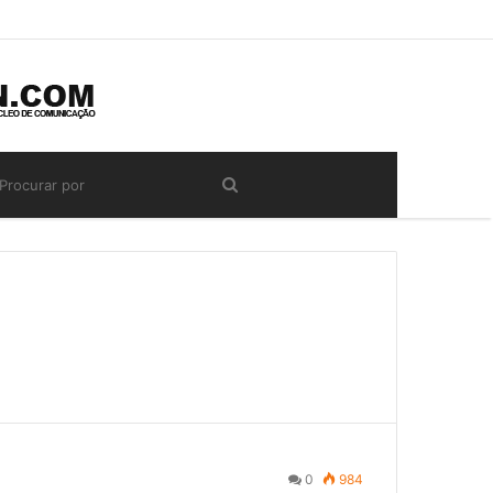
0
984