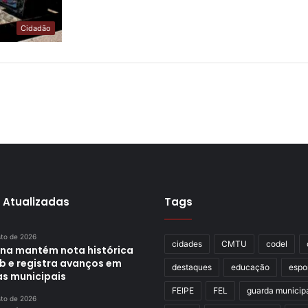
Cidadão
 Atualizadas
Tags
sto de 2026
cidades
CMTU
codel
ina mantém nota histórica
eb e registra avanços em
destaques
educação
espo
as municipais
FEIPE
FEL
guarda municip
sto de 2026