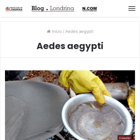
M
Início
/
Aedes aegypti
Aedes aegypti
Cidadão