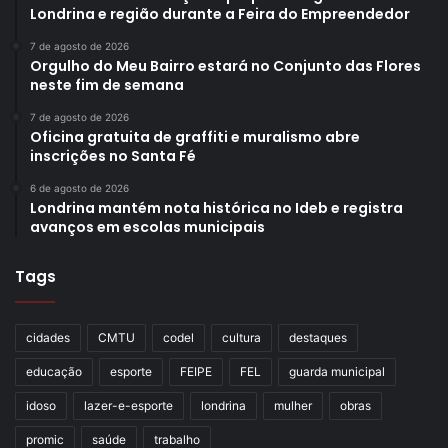
Londrina e região durante a Feira do Empreendedor
7 de agosto de 2026
Orgulho do Meu Bairro estará no Conjunto das Flores
neste fim de semana
7 de agosto de 2026
Oficina gratuita de graffiti e muralismo abre
inscrições no Santa Fé
6 de agosto de 2026
Londrina mantém nota histórica no Ideb e registra
avanços em escolas municipais
Tags
cidades
CMTU
codel
cultura
destaques
educação
esporte
FEIPE
FEL
guarda municipal
idoso
lazer-e-esporte
londrina
mulher
obras
promic
saúde
trabalho