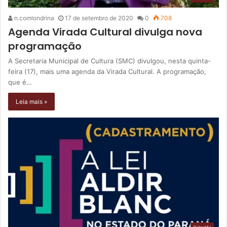
n.comlondrina
17 de setembro de 2020
0
708
Agenda Virada Cultural divulga nova
programação
A Secretaria Municipal de Cultura (SMC) divulgou, nesta quinta-
feira (17), mais uma agenda da Virada Cultural. A programação,
que é…
Leia mais »