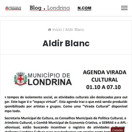
M
Início
/
Aldir Blanc
Aldir Blanc
Cidadão