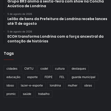
Grupo BR3 anima a sexta-feira com show na Concha
Acústica de Londrina
5 de agosto de 2026
Leilão de bens da Prefeitura de Londrina recebe lances
até 11 de agosto
5 de agosto de 2026
ECOH transforma Londrina com a força ancestral da
contação de histórias
Tags
cidades
CMTU
codel
cultura
destaques
educação
esporte
FEIPE
FEL
guarda municipal
idoso
lazer-e-esporte
londrina
mulher
obras
promic
saúde
trabalho