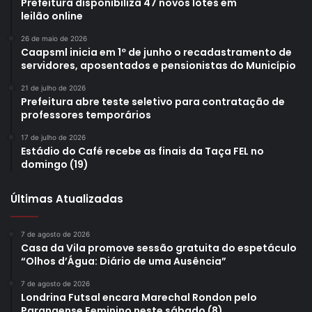
Prefeitura disponibiliza 47 novos lotes em
leilão online
26 de maio de 2026
Caapsml inicia em 1º de junho o recadastramento de
servidores, aposentados e pensionistas do Município
21 de julho de 2026
Prefeitura abre teste seletivo para contratação de
professores temporários
17 de julho de 2026
Estádio do Café recebe as finais da Taça FEL no
domingo (19)
Últimas Atualizadas
7 de agosto de 2026
Casa da Vila promove sessão gratuita do espetáculo
“Olhos d’Água: Diário de uma Ausência”
7 de agosto de 2026
Londrina Futsal encara Marechal Rondon pelo
Paranaense Feminino neste sábado (8)