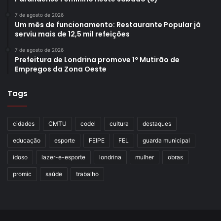
7 de agosto de 2026
Um mês de funcionamento: Restaurante Popular já
serviu mais de 12,5 mil refeições
7 de agosto de 2026
Prefeitura de Londrina promove 1º Mutirão de
Empregos da Zona Oeste
Tags
cidades
CMTU
codel
cultura
destaques
educação
esporte
FEIPE
FEL
guarda municipal
idoso
lazer-e-esporte
londrina
mulher
obras
promic
saúde
trabalho