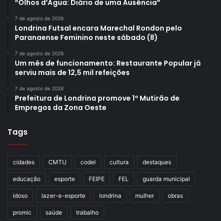
“Olhos d’Água: Diário de uma Ausência”
7 de agosto de 2026
Londrina Futsal encara Marechal Rondon pelo
Paranaense Feminino neste sábado (8)
7 de agosto de 2026
Um mês de funcionamento: Restaurante Popular já
serviu mais de 12,5 mil refeições
7 de agosto de 2026
Prefeitura de Londrina promove 1º Mutirão de
Empregos da Zona Oeste
Tags
cidades
CMTU
codel
cultura
destaques
educação
esporte
FEIPE
FEL
guarda municipal
idoso
lazer-e-esporte
londrina
mulher
obras
promic
saúde
trabalho