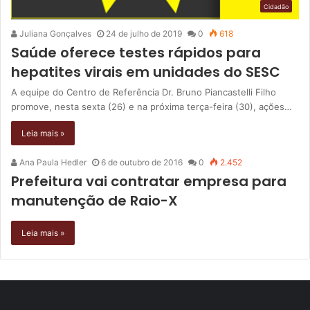
Cidadão
Juliana Gonçalves
24 de julho de 2019
0
618
Saúde oferece testes rápidos para
hepatites virais em unidades do SESC
A equipe do Centro de Referência Dr. Bruno Piancastelli Filho
promove, nesta sexta (26) e na próxima terça-feira (30), ações…
Leia mais »
Ana Paula Hedler
6 de outubro de 2016
0
2.452
Prefeitura vai contratar empresa para
manutenção de Raio-X
Leia mais »