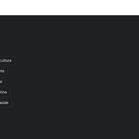
cultura
rte
al
rina
aúde