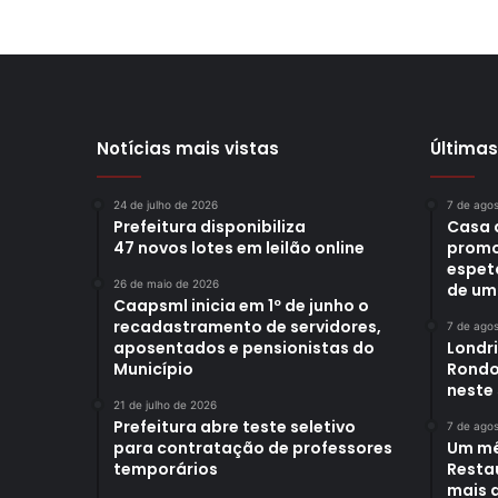
Notícias mais vistas
Últimas
24 de julho de 2026
7 de ago
Prefeitura disponibiliza
Casa 
47 novos lotes em leilão online
promo
espet
26 de maio de 2026
de um
Caapsml inicia em 1º de junho o
recadastramento de servidores,
7 de ago
aposentados e pensionistas do
Londr
Município
Rondo
neste
21 de julho de 2026
Prefeitura abre teste seletivo
7 de ago
para contratação de professores
Um mê
temporários
Restau
mais d