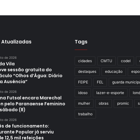
 Atualizadas
Tags
sto de 2026
cidades
CMTU
codel
da Vila
ve sessão gratuita do
destaques
educação
espo
áculo “Olhos d’Água: Diário
a Ausência”
FEIPE
FEL
guarda municip
sto de 2026
idoso
lazer-e-esporte
lond
ina Futsal encara Marechal
n pelo Paranaense Feminino
mulher
obras
promic
s
 sábado (8)
trabalho
sto de 2026
s de funcionamento:
rante Popular já serviu
e 12,5 mil refeições