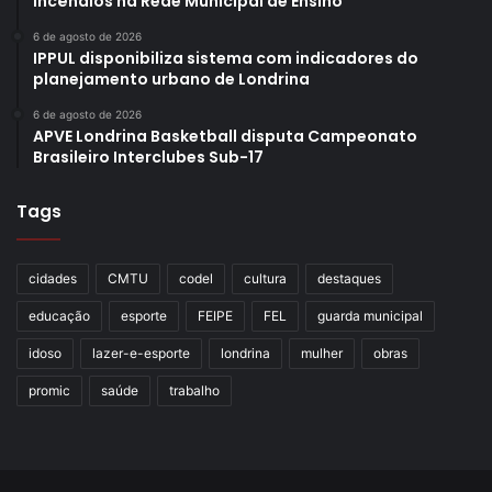
incêndios na Rede Municipal de Ensino
6 de agosto de 2026
IPPUL disponibiliza sistema com indicadores do
planejamento urbano de Londrina
6 de agosto de 2026
APVE Londrina Basketball disputa Campeonato
Brasileiro Interclubes Sub-17
Tags
cidades
CMTU
codel
cultura
destaques
educação
esporte
FEIPE
FEL
guarda municipal
idoso
lazer-e-esporte
londrina
mulher
obras
promic
saúde
trabalho