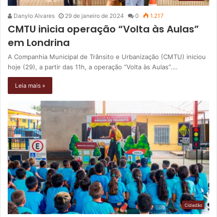
Danylo Alvares
29 de janeiro de 2024
0
1.217
CMTU inicia operação “Volta às Aulas”
em Londrina
A Companhia Municipal de Trânsito e Urbanização (CMTU) iniciou
hoje (29), a partir das 11h, a operação “Volta às Aulas”.…
Leia mais »
Cidadão