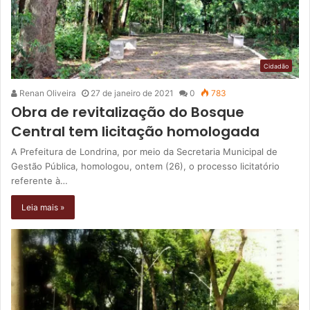
Cidadão
Renan Oliveira
27 de janeiro de 2021
0
783
Obra de revitalização do Bosque
Central tem licitação homologada
A Prefeitura de Londrina, por meio da Secretaria Municipal de
Gestão Pública, homologou, ontem (26), o processo licitatório
referente à…
Leia mais »