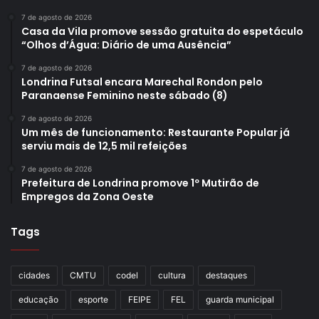
7 de agosto de 2026
Casa da Vila promove sessão gratuita do espetáculo
“Olhos d’Água: Diário de uma Ausência”
7 de agosto de 2026
Londrina Futsal encara Marechal Rondon pelo
Paranaense Feminino neste sábado (8)
7 de agosto de 2026
Um mês de funcionamento: Restaurante Popular já
serviu mais de 12,5 mil refeições
7 de agosto de 2026
Prefeitura de Londrina promove 1º Mutirão de
Empregos da Zona Oeste
Tags
cidades
CMTU
codel
cultura
destaques
educação
esporte
FEIPE
FEL
guarda municipal