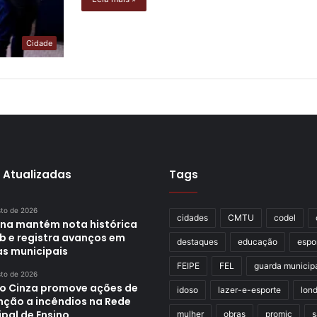
Cidade
 Atualizadas
Tags
sto de 2026
cidades
CMTU
codel
ina mantém nota histórica
eb e registra avanços em
destaques
educação
espo
as municipais
FEIPE
FEL
guarda municip
sto de 2026
o Cinza promove ações de
idoso
lazer-e-esporte
lond
nção a incêndios na Rede
pal de Ensino
mulher
obras
promic
s