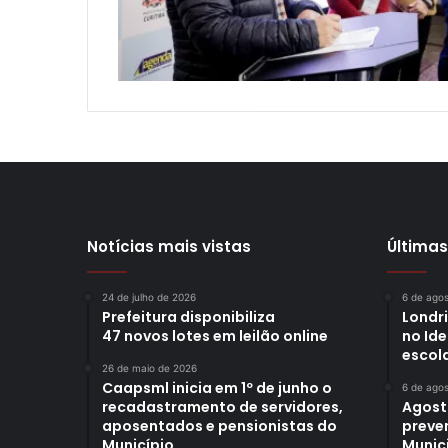
Notícias mais vistas
Últimas
24 de julho de 2026
6 de ago
Prefeitura disponibiliza
Londr
47 novos lotes em leilão online
no Id
escol
26 de maio de 2026
Caapsml inicia em 1º de junho o
6 de ago
recadastramento de servidores,
Agost
aposentados e pensionistas do
preve
Município
Munici