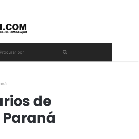
raná
rios de
o Paraná