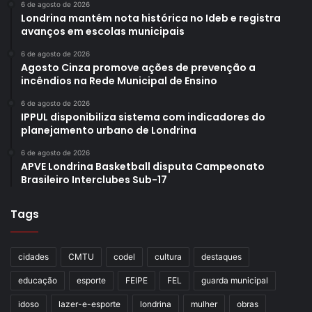
6 de agosto de 2026
Londrina mantém nota histórica no Ideb e registra
avanços em escolas municipais
6 de agosto de 2026
Agosto Cinza promove ações de prevenção a
incêndios na Rede Municipal de Ensino
6 de agosto de 2026
IPPUL disponibiliza sistema com indicadores do
planejamento urbano de Londrina
6 de agosto de 2026
APVE Londrina Basketball disputa Campeonato
Brasileiro Interclubes Sub-17
Tags
cidades
CMTU
codel
cultura
destaques
educação
esporte
FEIPE
FEL
guarda municipal
idoso
lazer-e-esporte
londrina
mulher
obras