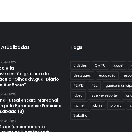
 Atualizadas
Tags
sto de 2026
cidades
CMTU
codel
da Vila
ve sessão gratuita do
destaques
educação
espo
áculo “Olhos d’Água: Diário
a Ausência”
FEIPE
FEL
guarda municip
sto de 2026
idoso
lazer-e-esporte
lond
ina Futsal encara Marechal
n pelo Paranaense Feminino
mulher
obras
promic
s
 sábado (8)
trabalho
sto de 2026
s de funcionamento: