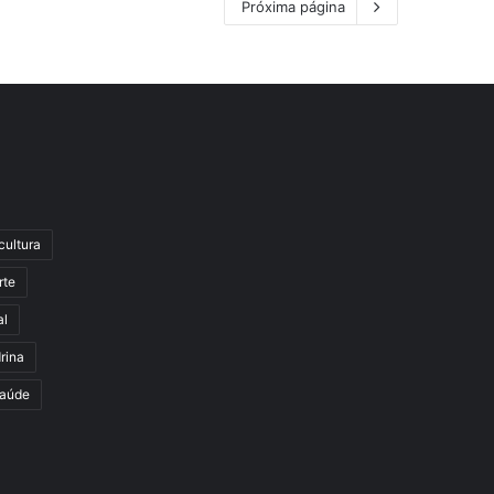
Próxima página
cultura
rte
al
rina
aúde