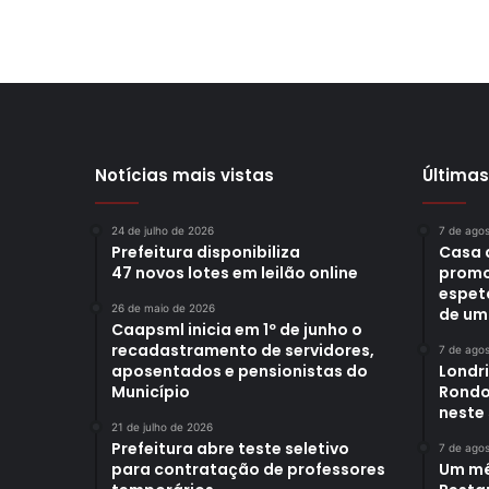
Notícias mais vistas
Últimas
24 de julho de 2026
7 de ago
Prefeitura disponibiliza
Casa 
47 novos lotes em leilão online
promo
espet
26 de maio de 2026
de um
Caapsml inicia em 1º de junho o
recadastramento de servidores,
7 de ago
aposentados e pensionistas do
Londr
Município
Rondo
neste
21 de julho de 2026
Prefeitura abre teste seletivo
7 de ago
para contratação de professores
Um mê