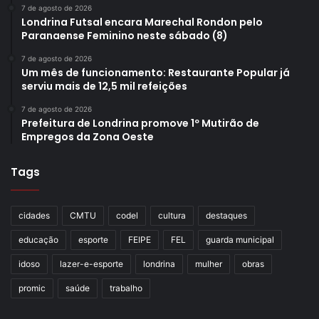
7 de agosto de 2026
Londrina Futsal encara Marechal Rondon pelo
Paranaense Feminino neste sábado (8)
7 de agosto de 2026
Um mês de funcionamento: Restaurante Popular já
serviu mais de 12,5 mil refeições
7 de agosto de 2026
Prefeitura de Londrina promove 1º Mutirão de
Empregos da Zona Oeste
Tags
cidades
CMTU
codel
cultura
destaques
educação
esporte
FEIPE
FEL
guarda municipal
idoso
lazer-e-esporte
londrina
mulher
obras
promic
saúde
trabalho