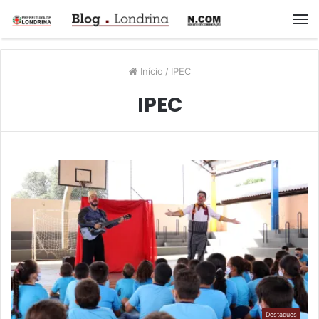
M
Início
/
IPEC
IPEC
Destaques