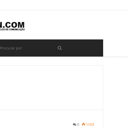
0
1.103