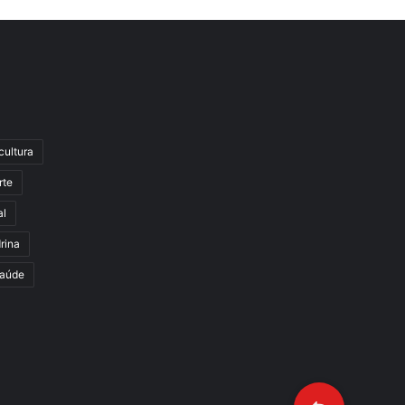
cultura
rte
al
rina
aúde