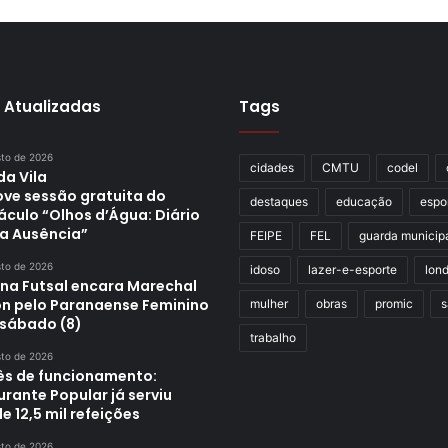
 Atualizadas
Tags
sto de 2026
cidades
CMTU
codel
da Vila
ve sessão gratuita do
destaques
educação
espo
áculo “Olhos d’Água: Diário
a Ausência”
FEIPE
FEL
guarda municip
sto de 2026
idoso
lazer-e-esporte
lond
ina Futsal encara Marechal
n pelo Paranaense Feminino
mulher
obras
promic
s
 sábado (8)
trabalho
sto de 2026
s de funcionamento:
rante Popular já serviu
e 12,5 mil refeições
sto de 2026