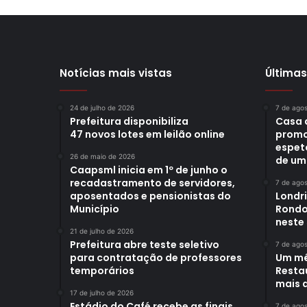
Notícias mais vistas
Últimas
24 de julho de 2026
7 de ago
Prefeitura disponibiliza
Casa 
47 novos lotes em leilão online
promo
espet
26 de maio de 2026
de um
Caapsml inicia em 1º de junho o
recadastramento de servidores,
7 de ago
aposentados e pensionistas do
Londr
Município
Rondo
neste
21 de julho de 2026
Prefeitura abre teste seletivo
7 de ago
para contratação de professores
Um mê
temporários
Restau
mais d
17 de julho de 2026
Estádio do Café recebe as finais
7 de ago