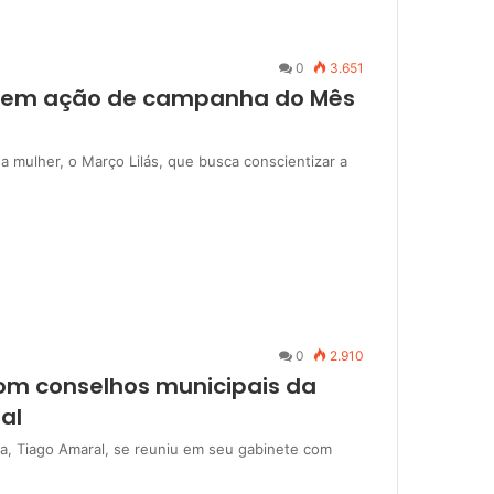
0
3.651
o em ação de campanha do Mês
mulher, o Março Lilás, que busca conscientizar a
0
2.910
com conselhos municipais da
al
ina, Tiago Amaral, se reuniu em seu gabinete com