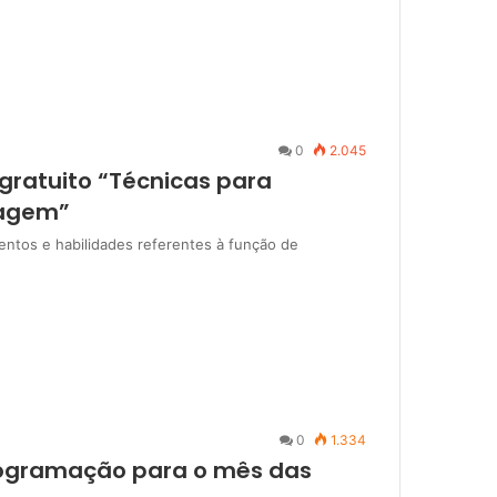
0
2.045
 gratuito “Técnicas para
dagem”
ntos e habilidades referentes à função de
0
1.334
programação para o mês das