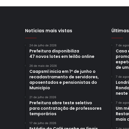
Notícias mais vistas
Últimas
24 de julho de 2026
7 de ago
Prefeitura disponibiliza
Casa 
47 novos lotes em leilão online
promo
espet
26 de maio de 2026
de um
Caapsml inicia em 1º de junho o
recadastramento de servidores,
7 de ago
aposentados e pensionistas do
Londr
Município
Rondo
neste
21 de julho de 2026
Prefeitura abre teste seletivo
7 de ago
para contratação de professores
Um mê
temporários
Restau
mais d
17 de julho de 2026
Estádio do Café recebe as finais
7 de ago