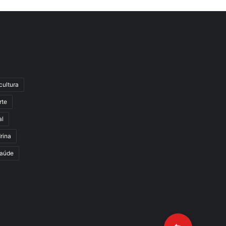
cultura
rte
al
rina
aúde