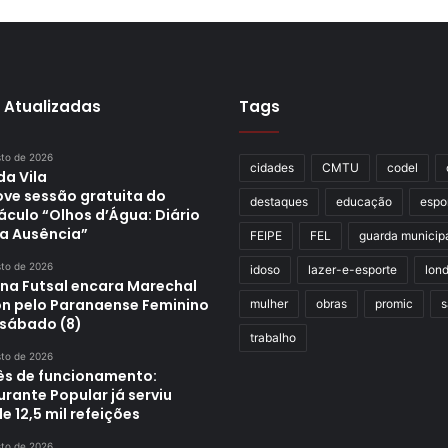
 Atualizadas
Tags
sto de 2026
cidades
CMTU
codel
da Vila
ve sessão gratuita do
destaques
educação
espo
áculo “Olhos d’Água: Diário
a Ausência”
FEIPE
FEL
guarda municip
sto de 2026
idoso
lazer-e-esporte
lond
ina Futsal encara Marechal
n pelo Paranaense Feminino
mulher
obras
promic
s
 sábado (8)
trabalho
sto de 2026
s de funcionamento:
rante Popular já serviu
e 12,5 mil refeições
sto de 2026