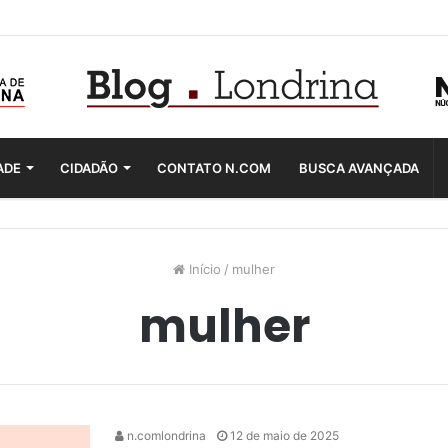
ADE
CIDADÃO
CONTATO N.COM
BUSCA AVANÇADA
Início
/
mulher
mulher
n.comlondrina
12 de maio de 2025