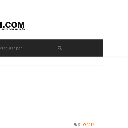
0
1.117