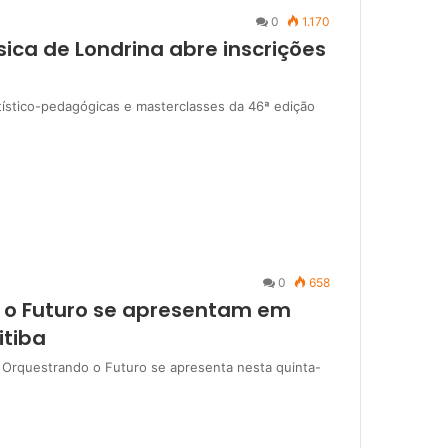
0
1.170
sica de Londrina abre inscrições
artístico-pedagógicas e masterclasses da 46ª edição
0
658
o o Futuro se apresentam em
itiba
 Orquestrando o Futuro se apresenta nesta quinta-