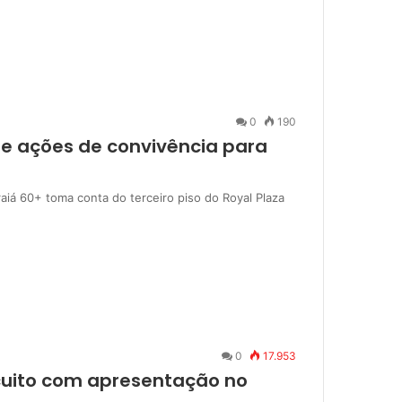
0
190
 e ações de convivência para
raiá 60+ toma conta do terceiro piso do Royal Plaza
0
17.953
rcuito com apresentação no