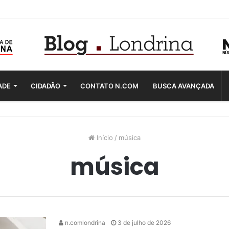
ADE
CIDADÃO
CONTATO N.COM
BUSCA AVANÇADA
Início
/
música
música
n.comlondrina
3 de julho de 2026