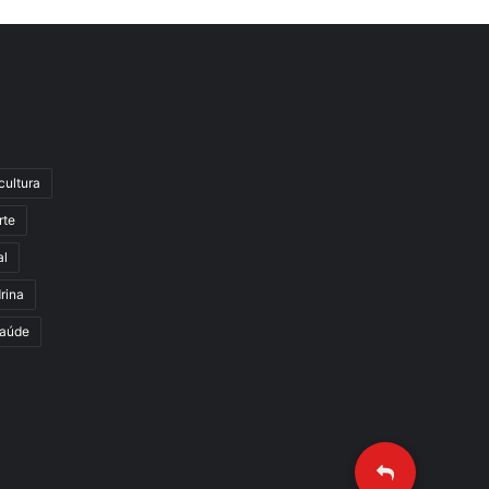
cultura
rte
al
rina
aúde