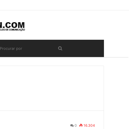
0
16.304