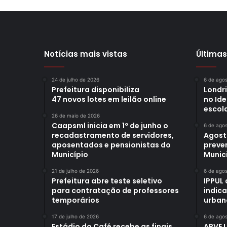
Notícias mais vistas
Últimas
24 de julho de 2026
6 de ago
Prefeitura disponibiliza
Londr
47 novos lotes em leilão online
no Id
escol
26 de maio de 2026
Caapsml inicia em 1º de junho o
6 de ago
recadastramento de servidores,
Agost
aposentados e pensionistas do
preve
Município
Munici
21 de julho de 2026
6 de ago
Prefeitura abre teste seletivo
IPPUL 
para contratação de professores
indic
temporários
urban
17 de julho de 2026
6 de ago
Estádio do Café recebe as finais
APVE 