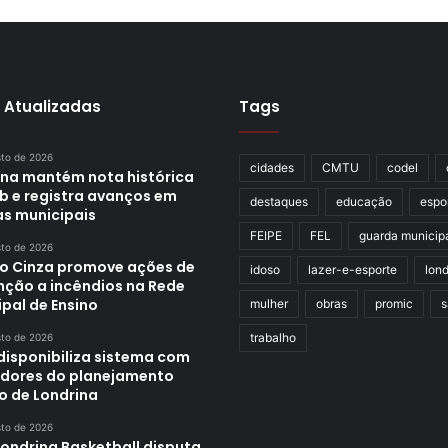
 Atualizadas
Tags
sto de 2026
cidades
CMTU
codel
ina mantém nota histórica
eb e registra avanços em
destaques
educação
espo
as municipais
FEIPE
FEL
guarda municip
sto de 2026
o Cinza promove ações de
idoso
lazer-e-esporte
lond
nção a incêndios na Rede
pal de Ensino
mulher
obras
promic
s
trabalho
sto de 2026
disponibiliza sistema com
adores do planejamento
o de Londrina
sto de 2026
Londrina Basketball disputa