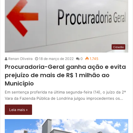
Cidadão
Renan Oliveira
18 de março de 2022
0
1.745
Procuradoria-Geral ganha ação e evita
prejuízo de mais de R$ 1 milhão ao
Município
Em sentença proferida na última segunda-feira (14), o juízo da 2ª
Vara da Fazenda Pública de Londrina julgou improcedentes os…
Leia mais »