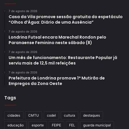
7 de agosto de 2026
Casa da Vila promove sessão gratuita do espetáculo
“Olhos d’Água: Diário de uma Ausência”
7 de agosto de 2026
Londrina Futsal encara Marechal Rondon pelo
Paranaense Feminino neste sábado (8)
7 de agosto de 2026
Um mês de funcionamento: Restaurante Popular já
serviu mais de 12,5 mil refeições
7 de agosto de 2026
Prefeitura de Londrina promove 1º Mutirão de
Empregos da Zona Oeste
Tags
cidades
CMTU
codel
cultura
destaques
educação
esporte
FEIPE
FEL
guarda municipal