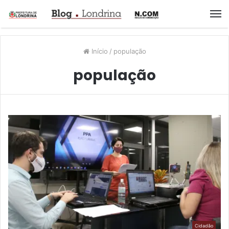
M
Início
/
população
população
Cidadão