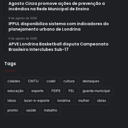
Agosto Cinza promove ações de prevenção a
incêndios na Rede Municipal de Ensino
6 de agosto de 2026
IPPUL disponibiliza sistema com indicadores do
planejamento urbano de Londrina
6 de agosto de 2026
APVE Londrina Basketball disputa Campeonato
Brasileiro Interclubes Sub-17
Tags
cidades
CMTU
codel
cultura
destaques
educação
esporte
FEIPE
FEL
guarda municipal
idoso
lazer-e-esporte
londrina
mulher
obras
promic
saúde
trabalho