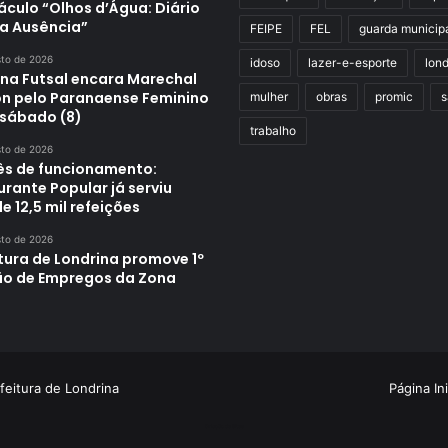
áculo “Olhos d’Água: Diário
a Ausência”
FEIPE
FEL
guarda municip
sto de 2026
idoso
lazer-e-esporte
lond
ina Futsal encara Marechal
n pelo Paranaense Feminino
mulher
obras
promic
s
 sábado (8)
trabalho
sto de 2026
s de funcionamento:
rante Popular já serviu
e 12,5 mil refeições
sto de 2026
tura de Londrina promove 1º
ão de Empregos da Zona
feitura de Londrina
Página Ini
Criação de Sites