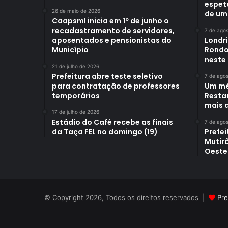
espet
26 de maio de 2026
de um
Caapsml inicia em 1º de junho o
recadastramento de servidores,
7 de ago
aposentados e pensionistas do
Londr
Município
Rondo
neste
21 de julho de 2026
Prefeitura abre teste seletivo
7 de ago
para contratação de professores
Um mê
temporários
Restau
mais d
17 de julho de 2026
Estádio do Café recebe as finais
7 de ago
da Taça FEL no domingo (19)
Prefei
Mutir
Oeste
© Copyright 2026, Todos os direitos reservados |
Pre