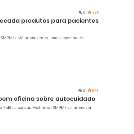
0
856
ecada produtos para pacientes
res (SMPM) está promovendo uma campanha de
0
673
bem oficina sobre autocuidado
 de Política para as Mulheres (SMPM) vai promover