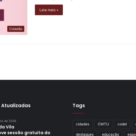
Leia mais »
Cidadão
 Atualizadas
Tags
sto de 2026
cidades
CMTU
codel
da Vila
ve sessão gratuita do
destaques
educação
espo