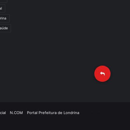
al
rina
aúde
cial
N.COM
Portal Prefeitura de Londrina
Criação de Sites TTG Sistemas