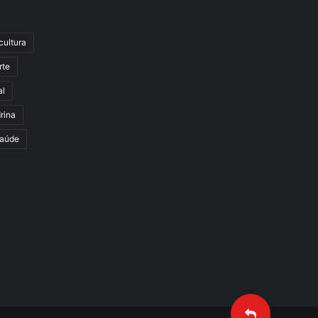
cultura
rte
al
rina
aúde