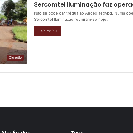
Sercomtel Iluminação faz oper
Não se pode dar trégua ao Aedes aegypti. Numa oper
Sercomtel Iluminação reuniram-se hoje…
Leia mais »
Cidadão
 Atualizadas
Tags