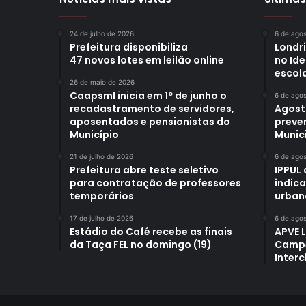
24 de julho de 2026
6 de ago
Prefeitura disponibiliza
Londr
47 novos lotes em leilão online
no Id
escol
26 de maio de 2026
Caapsml inicia em 1º de junho o
6 de ago
recadastramento de servidores,
Agost
aposentados e pensionistas do
preve
Município
Munici
21 de julho de 2026
6 de ago
Prefeitura abre teste seletivo
IPPUL 
para contratação de professores
indic
temporários
urban
17 de julho de 2026
6 de ago
Estádio do Café recebe as finais
APVE 
da Taça FEL no domingo (19)
Campe
Interc