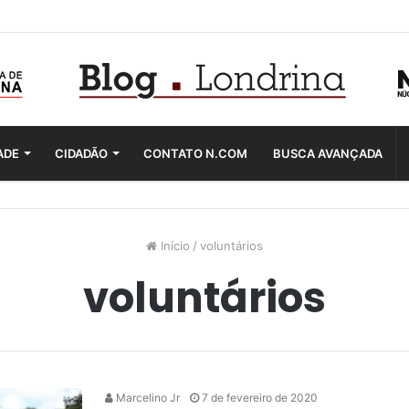
ADE
CIDADÃO
CONTATO N.COM
BUSCA AVANÇADA
Início
/
voluntários
voluntários
Marcelino Jr
7 de fevereiro de 2020