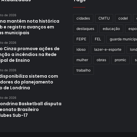
sto de 2026
cidades
CMTU
codel
ina mantém nota histórica
eb e registra avanços em
destaques
educação
espo
as municipais
FEIPE
FEL
guarda municip
sto de 2026
o Cinza promove ações de
idoso
lazer-e-esporte
lond
nção a incêndios na Rede
pal de Ensino
mulher
obras
promic
s
trabalho
sto de 2026
disponibiliza sistema com
adores do planejamento
o de Londrina
sto de 2026
Londrina Basketball disputa
onato Brasileiro
lubes Sub-17