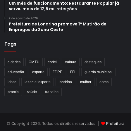
Um mês de funcionamento: Restaurante Popular já
serviu mais de 12,5 mil refeições
7 de agosto de 2026
Prefeitura de Londrina promove 1º Mutirão de
Empregos da Zona Oeste
Tags
cidades
CMTU
codel
cultura
destaques
educação
esporte
FEIPE
FEL
guarda municipal
idoso
lazer-e-esporte
londrina
mulher
obras
promic
saúde
trabalho
© Copyright 2026, Todos os direitos reservados |
Prefeitura