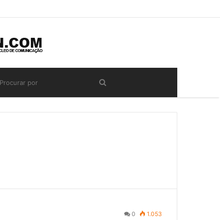
0
1.053