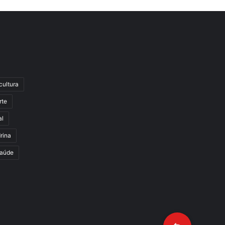
cultura
rte
al
rina
aúde