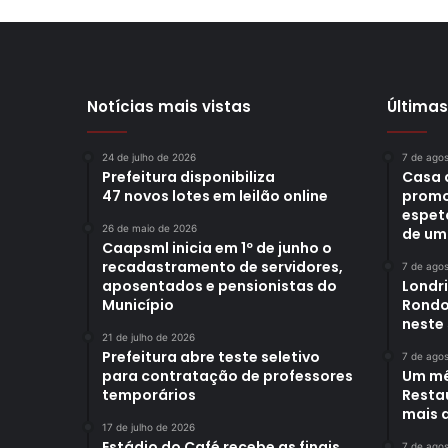
Notícias mais vistas
Últimas
24 de julho de 2026
7 de ago
Prefeitura disponibiliza
Casa 
47 novos lotes em leilão online
promo
espet
26 de maio de 2026
de um
Caapsml inicia em 1º de junho o
recadastramento de servidores,
7 de ago
aposentados e pensionistas do
Londr
Município
Rondo
neste
21 de julho de 2026
Prefeitura abre teste seletivo
7 de ago
para contratação de professores
Um mê
temporários
Restau
mais d
17 de julho de 2026
Estádio do Café recebe as finais
7 de ago