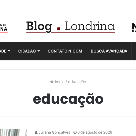
ADE
CIDADÃO
CONTATO N.COM
BUSCA AVANÇADA
Início
/
educação
educação
Juliana Gonçalves
6 de agosto de 2026