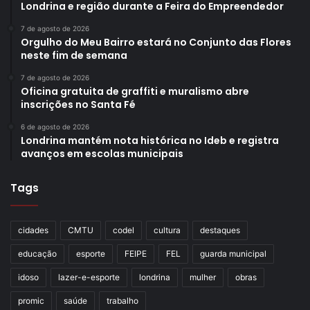
Londrina e região durante a Feira do Empreendedor
7 de agosto de 2026
Orgulho do Meu Bairro estará no Conjunto das Flores
neste fim de semana
7 de agosto de 2026
Oficina gratuita de graffiti e muralismo abre
inscrições no Santa Fé
6 de agosto de 2026
Londrina mantém nota histórica no Ideb e registra
avanços em escolas municipais
Tags
cidades
CMTU
codel
cultura
destaques
educação
esporte
FEIPE
FEL
guarda municipal
idoso
lazer-e-esporte
londrina
mulher
obras
promic
saúde
trabalho