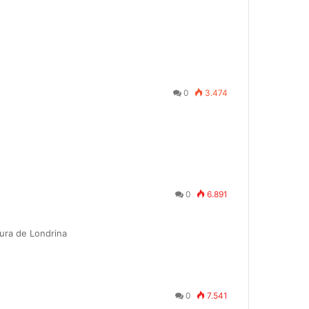
0
3.474
0
6.891
ura de Londrina
0
7.541