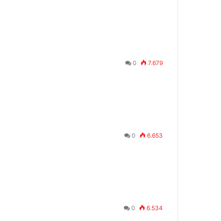
0
7.679
0
6.653
0
6.534