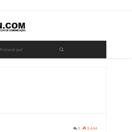
0
3.444