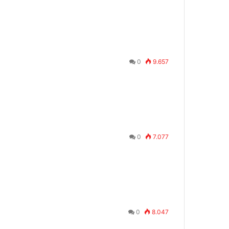
0
9.657
0
7.077
…
0
8.047