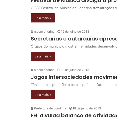
Festival de Música divulga a p
O 33º Festival de Música de Londrina traz atrações va
Leia mais »
n.comlondrina
19 de julho de 2013
Secretarias e autarquias apre
Órgãos do município mostram atividades desenvolvid
Leia mais »
n.comlondrina
18 de julho de 2013
Jogos Intersociedades movimen
Tênis de campo definirá os campeões e futebol de ca
Leia mais »
Prefeitura de Londrina
18 de julho de 2013
FEL divulga balanço de atividad