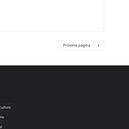
Próxima página
cultura
rte
al