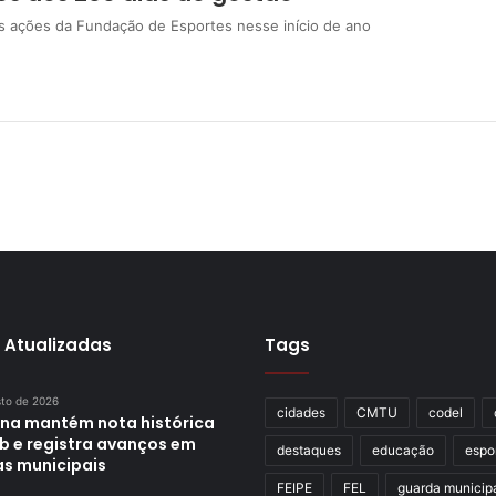
is ações da Fundação de Esportes nesse início de ano
 Atualizadas
Tags
sto de 2026
cidades
CMTU
codel
ina mantém nota histórica
eb e registra avanços em
destaques
educação
espo
as municipais
FEIPE
FEL
guarda municip