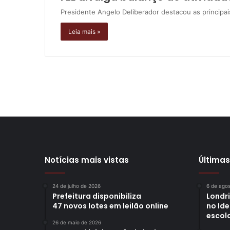
Presidente Angelo Deliberador destacou as principa
Leia mais »
Notícias mais vistas
Últimas
24 de julho de 2026
6 de ago
Prefeitura disponibiliza
Londr
47 novos lotes em leilão online
no Id
escol
26 de maio de 2026