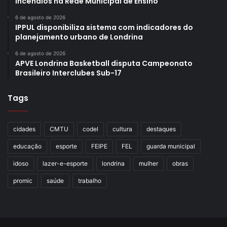
incêndios na Rede Municipal de Ensino
6 de agosto de 2026
IPPUL disponibiliza sistema com indicadores do
planejamento urbano de Londrina
6 de agosto de 2026
APVE Londrina Basketball disputa Campeonato
Brasileiro Interclubes Sub-17
Tags
cidades
CMTU
codel
cultura
destaques
educação
esporte
FEIPE
FEL
guarda municipal
idoso
lazer-e-esporte
londrina
mulher
obras
promic
saúde
trabalho