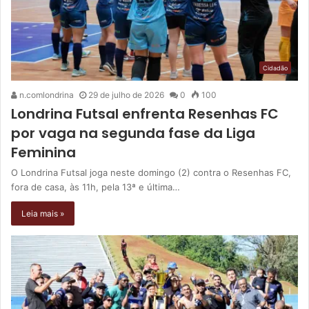
Cidadão
n.comlondrina
29 de julho de 2026
0
100
Londrina Futsal enfrenta Resenhas FC
por vaga na segunda fase da Liga
Feminina
O Londrina Futsal joga neste domingo (2) contra o Resenhas FC,
fora de casa, às 11h, pela 13ª e última…
Leia mais »