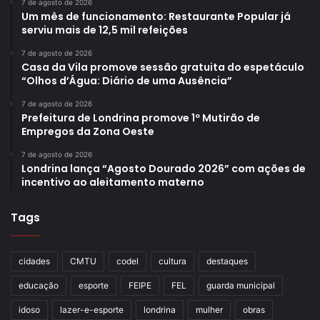
7 de agosto de 2026
Um mês de funcionamento: Restaurante Popular já
serviu mais de 12,5 mil refeições
7 de agosto de 2026
Casa da Vila promove sessão gratuita do espetáculo
“Olhos d’Água: Diário de uma Ausência”
7 de agosto de 2026
Prefeitura de Londrina promove 1º Mutirão de
Empregos da Zona Oeste
7 de agosto de 2026
Londrina lança “Agosto Dourado 2026” com ações de
incentivo ao aleitamento materno
Tags
cidades
CMTU
codel
cultura
destaques
educação
esporte
FEIPE
FEL
guarda municipal
idoso
lazer-e-esporte
londrina
mulher
obras