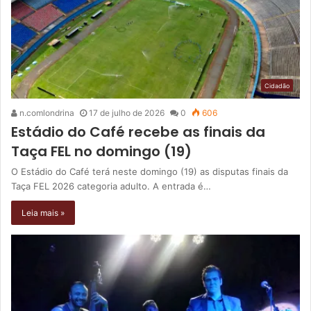
Cidadão
n.comlondrina
17 de julho de 2026
0
606
Estádio do Café recebe as finais da
Taça FEL no domingo (19)
O Estádio do Café terá neste domingo (19) as disputas finais da
Taça FEL 2026 categoria adulto. A entrada é…
Leia mais »