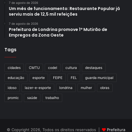
7 de agosto de 2026
Um mês de funcionamento: Restaurante Popular já
serviu mais de 12,5 mil refeições
7 de agosto de 2026
Prefeitura de Londrina promove 1º Mutirão de
Empregos da Zona Oeste
Tags
cidades
CMTU
codel
cultura
destaques
educação
esporte
FEIPE
FEL
guarda municipal
idoso
lazer-e-esporte
londrina
mulher
obras
promic
saúde
trabalho
© Copyright 2026, Todos os direitos reservados |
Prefeitura