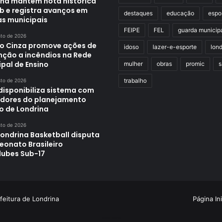
ina mantém nota histórica
eb e registra avanços em
destaques
educação
espo
as municipais
FEIPE
FEL
guarda municip
sto de 2026
o Cinza promove ações de
idoso
lazer-e-esporte
lond
nção a incêndios na Rede
pal de Ensino
mulher
obras
promic
s
trabalho
sto de 2026
disponibiliza sistema com
adores do planejamento
o de Londrina
sto de 2026
Londrina Basketball disputa
onato Brasileiro
lubes Sub-17
feitura de Londrina
Página Ini
Criação de Sites