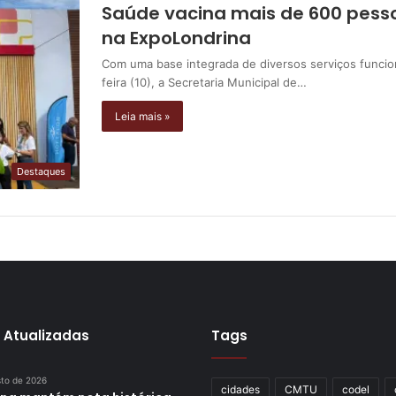
Saúde vacina mais de 600 pesso
na ExpoLondrina
Com uma base integrada de diversos serviços funci
feira (10), a Secretaria Municipal de…
Leia mais »
Destaques
 Atualizadas
Tags
sto de 2026
cidades
CMTU
codel