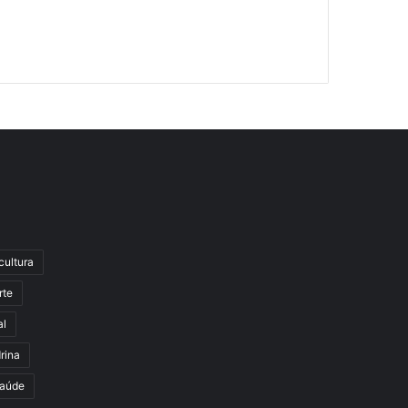
cultura
rte
al
rina
aúde