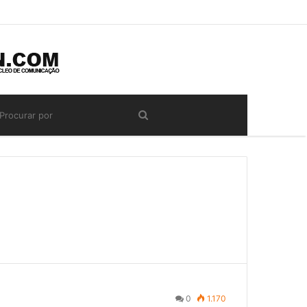
0
1.170