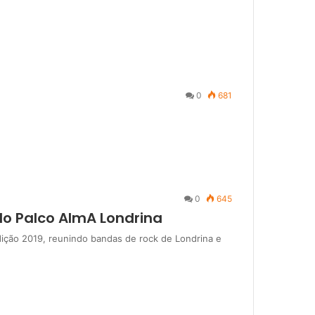
0
681
0
645
o Palco AlmA Londrina
dição 2019, reunindo bandas de rock de Londrina e