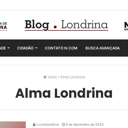
ADE
CIDADÃO
CONTATO N.COM
BUSCA AVANÇADA
Início
/
Alma Londrina
Alma Londrina
n.comlondrina
6 de dezembro de 2024