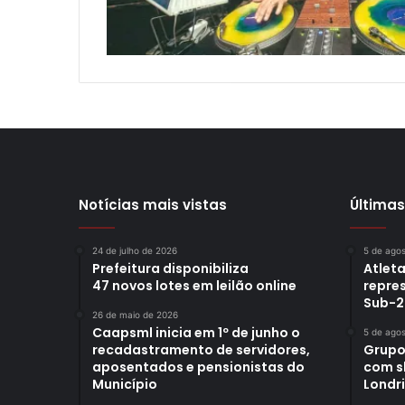
Notícias mais vistas
Últimas
24 de julho de 2026
5 de ago
Prefeitura disponibiliza
Atleta
47 novos lotes em leilão online
repre
Sub-2
26 de maio de 2026
Caapsml inicia em 1º de junho o
5 de ago
recadastramento de servidores,
Grupo
aposentados e pensionistas do
com s
Município
Londr