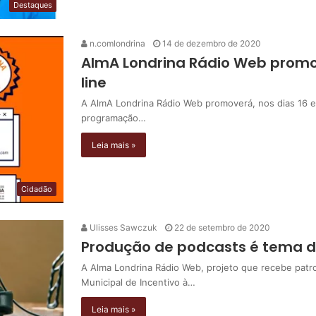
Destaques
n.comlondrina
14 de dezembro de 2020
AlmA Londrina Rádio Web promov
line
A AlmA Londrina Rádio Web promoverá, nos dias 16 e
programação…
Leia mais »
Cidadão
Ulisses Sawczuk
22 de setembro de 2020
Produção de podcasts é tema de
A Alma Londrina Rádio Web, projeto que recebe patro
Municipal de Incentivo à…
Leia mais »