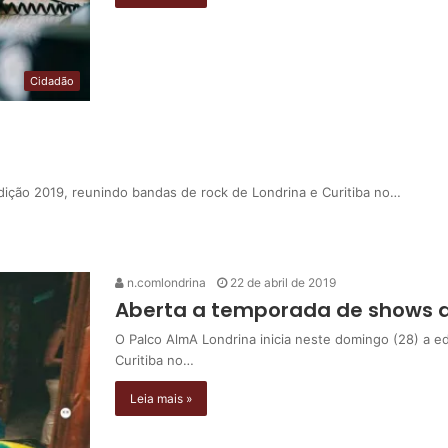
Cidadão
dição 2019, reunindo bandas de rock de Londrina e Curitiba no…
n.comlondrina
22 de abril de 2019
Aberta a temporada de shows d
O Palco AlmA Londrina inicia neste domingo (28) a e
Curitiba no…
Leia mais »