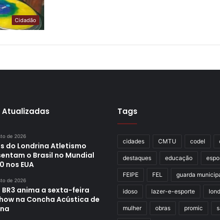
Cidadão
 Atualizadas
Tags
sto de 2026
cidades
CMTU
codel
s do Londrina Atletismo
sentam o Brasil no Mundial
destaques
educação
espo
0 nos EUA
FEIPE
FEL
guarda municip
sto de 2026
 BR3 anima a sexta-feira
idoso
lazer-e-esporte
lond
how na Concha Acústica de
ina
mulher
obras
promic
s