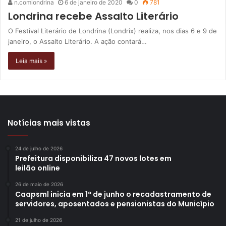
n.comlondrina
6 de janeiro de 2020
0
781
Londrina recebe Assalto Literário
O Festival Literário de Londrina (Londrix) realiza, nos dias 6 e 9 de
janeiro, o Assalto Literário. A ação contará…
Leia mais »
Notícias mais vistas
24 de julho de 2026
Prefeitura disponibiliza 47 novos lotes em
leilão online
26 de maio de 2026
Caapsml inicia em 1º de junho o recadastramento de
servidores, aposentados e pensionistas do Município
21 de julho de 2026