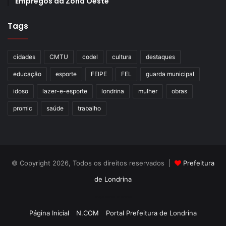
Empregos da Zona Oeste
Tags
cidades
CMTU
codel
cultura
destaques
educação
esporte
FEIPE
FEL
guarda municipal
idoso
lazer-e-esporte
londrina
mulher
obras
promic
saúde
trabalho
© Copyright 2026, Todos os direitos reservados |
Prefeitura
de Londrina
Criação de Sites TTG Sistemas
Página Inicial
N.COM
Portal Prefeitura de Londrina