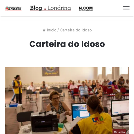
M
Início
/
Carteira do Idoso
Carteira do Idoso
Cidadão