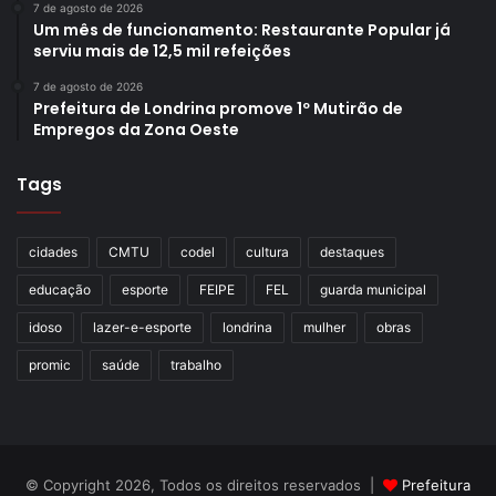
7 de agosto de 2026
Um mês de funcionamento: Restaurante Popular já
serviu mais de 12,5 mil refeições
7 de agosto de 2026
Prefeitura de Londrina promove 1º Mutirão de
Empregos da Zona Oeste
Tags
cidades
CMTU
codel
cultura
destaques
educação
esporte
FEIPE
FEL
guarda municipal
idoso
lazer-e-esporte
londrina
mulher
obras
promic
saúde
trabalho
© Copyright 2026, Todos os direitos reservados |
Prefeitura