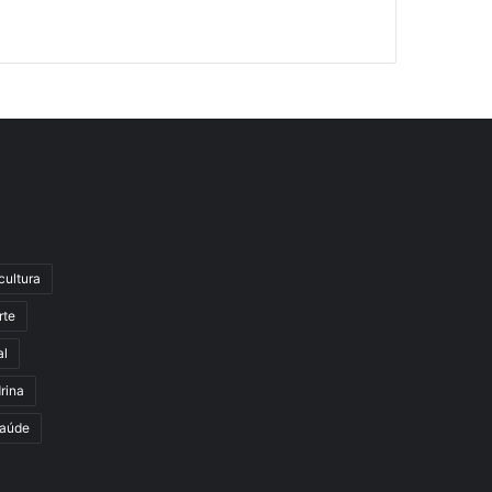
cultura
rte
al
rina
aúde