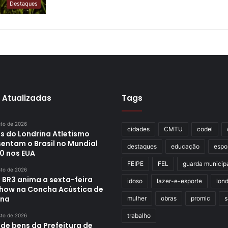
Destaques
 Atualizadas
Tags
sto de 2026
cidades
CMTU
codel
s do Londrina Atletismo
sentam o Brasil no Mundial
destaques
educação
espo
0 nos EUA
FEIPE
FEL
guarda municip
sto de 2026
 BR3 anima a sexta-feira
idoso
lazer-e-esporte
lond
how na Concha Acústica de
ina
mulher
obras
promic
s
trabalho
sto de 2026
 de bens da Prefeitura de