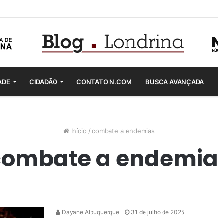
ADE
CIDADÃO
CONTATO N.COM
BUSCA AVANÇADA
Início
/
combate a endemias
combate a endemia
Dayane Albuquerque
31 de julho de 2025