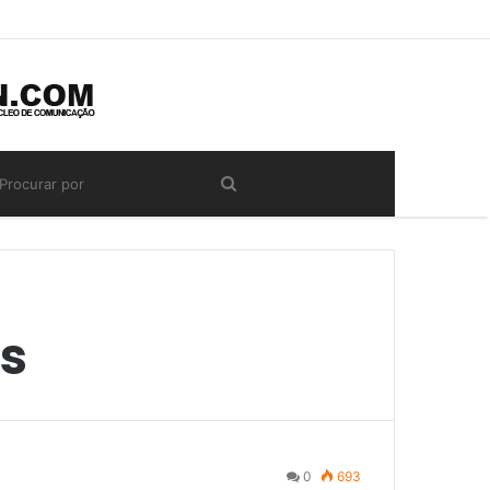
s
0
693