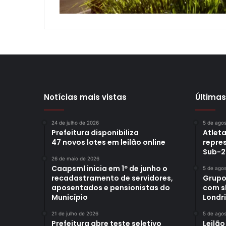
Notícias mais vistas
Últimas
24 de julho de 2026
5 de ago
Prefeitura disponibiliza
Atleta
47 novos lotes em leilão online
repre
Sub-2
26 de maio de 2026
Caapsml inicia em 1º de junho o
5 de ago
recadastramento de servidores,
Grupo
aposentados e pensionistas do
com s
Município
Londr
21 de julho de 2026
5 de ago
Prefeitura abre teste seletivo
Leilão