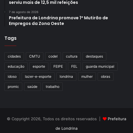
serviu mais de 12,5 mil refeições
7 de agosto de 2026
Prefeitura de Londrina promove 1º Mutirão de
Empregos da Zona Oeste
Tags
cidades
CMTU
codel
cultura
destaques
educação
esporte
FEIPE
FEL
guarda municipal
idoso
lazer-e-esporte
londrina
mulher
obras
promic
saúde
trabalho
© Copyright 2026, Todos os direitos reservados |
Prefeitura
de Londrina