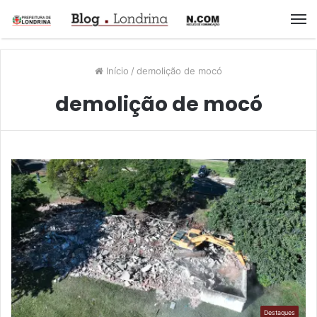
M
Início
/
demolição de mocó
demolição de mocó
Destaques