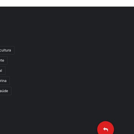
cultura
rte
al
rina
aúde