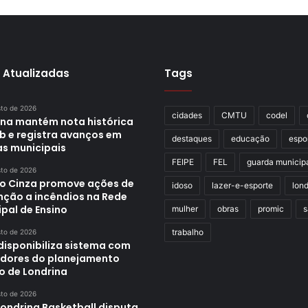
 Atualizadas
Tags
sto de 2026
cidades
CMTU
codel
ina mantém nota histórica
eb e registra avanços em
destaques
educação
espo
as municipais
FEIPE
FEL
guarda municip
sto de 2026
o Cinza promove ações de
idoso
lazer-e-esporte
lond
nção a incêndios na Rede
pal de Ensino
mulher
obras
promic
s
trabalho
sto de 2026
disponibiliza sistema com
adores do planejamento
o de Londrina
sto de 2026
Londrina Basketball disputa