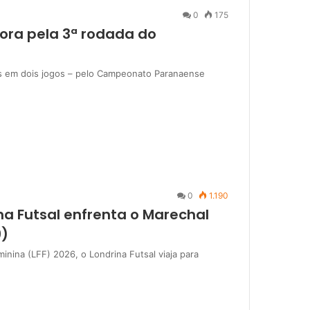
0
175
fora pela 3ª rodada do
as em dois jogos – pelo Campeonato Paranaense
0
1.190
na Futsal enfrenta o Marechal
9)
inina (LFF) 2026, o Londrina Futsal viaja para