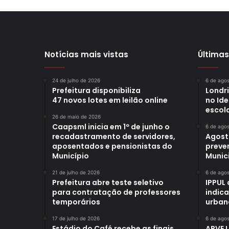
Notícias mais vistas
Últimas
24 de julho de 2026
6 de ago
Prefeitura disponibiliza
Londr
47 novos lotes em leilão online
no Id
escol
26 de maio de 2026
Caapsml inicia em 1º de junho o
6 de ago
recadastramento de servidores,
Agost
aposentados e pensionistas do
preve
Município
Munici
21 de julho de 2026
6 de ago
Prefeitura abre teste seletivo
IPPUL 
para contratação de professores
indic
temporários
urban
17 de julho de 2026
6 de ago
Estádio do Café recebe as finais
APVE 