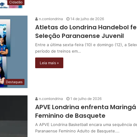
Cidadão
n.comlondrina
14 de julho de 2026
Atletas do Londrina Handebol f
Seleção Paranaense Juvenil
Entre a última sexta-feira (10) e domingo (12), a S
período de treinos em…
Leia mais »
Destaques
n.comlondrina
1 de julho de 2026
APVE Londrina enfrenta Maring
Feminino de Basquete
A APVE Londrina Basketball encara uma sequência 
Paranaense Feminino Adulto de Basquete.…