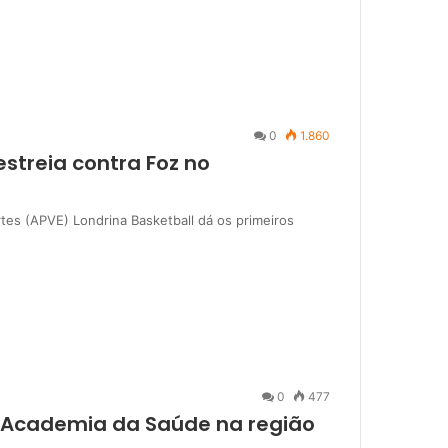
0
1.860
streia contra Foz no
tes (APVE) Londrina Basketball dá os primeiros
0
477
da Academia da Saúde na região