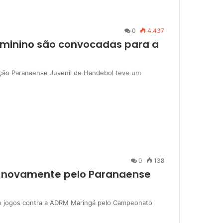
0
4.437
eminino são convocadas para a
eleção Paranaense Juvenil de Handebol teve um
0
138
á novamente pelo Paranaense
de jogos contra a ADRM Maringá pelo Campeonato