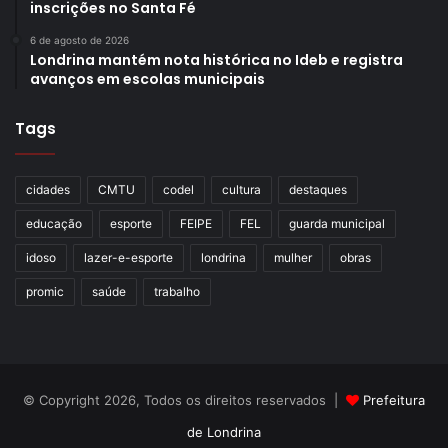
inscrições no Santa Fé
6 de agosto de 2026
Londrina mantém nota histórica no Ideb e registra
avanços em escolas municipais
Tags
cidades
CMTU
codel
cultura
destaques
educação
esporte
FEIPE
FEL
guarda municipal
idoso
lazer-e-esporte
londrina
mulher
obras
promic
saúde
trabalho
© Copyright 2026, Todos os direitos reservados |
Prefeitura
de Londrina