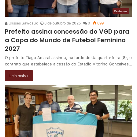
Destaques
Ulisses Sawczuk
8 de outubro de 2025
0
899
Prefeito assina concessão do VGD para
a Copa do Mundo de Futebol Feminino
2027
O prefeito Tiago Amaral assinou, na tarde desta quarta-feira (8), o
contrato que estabelece a cessão do Estádio Vitorino Gonçalves…
Leia mais »