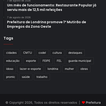
7 de agosto de 2026
Um mês de funcionamento: Restaurante Popular já
serviu mais de 12,5 mil refeições
7 de agosto de 2026
Prefeitura de Londrina promove 1º Mutirão de
Empregos da Zona Oeste
Tags
cidades
CMTU
codel
cultura
destaques
educação
esporte
FEIPE
FEL
guarda municipal
idoso
lazer-e-esporte
londrina
mulher
obras
promic
saúde
trabalho
© Copyright 2026, Todos os direitos reservados |
Prefeitura