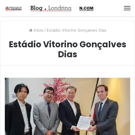
M
Início
/
Estádio Vitorino Gonçalves Dias
Estádio Vitorino Gonçalves
Dias