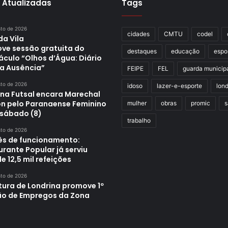
 Atualizadas
Tags
sto de 2026
cidades
CMTU
codel
da Vila
ve sessão gratuita do
destaques
educação
espo
áculo “Olhos d’Água: Diário
a Ausência”
FEIPE
FEL
guarda municip
sto de 2026
idoso
lazer-e-esporte
lond
ina Futsal encara Marechal
n pelo Paranaense Feminino
mulher
obras
promic
s
 sábado (8)
trabalho
sto de 2026
s de funcionamento:
rante Popular já serviu
e 12,5 mil refeições
sto de 2026
tura de Londrina promove 1º
ão de Empregos da Zona