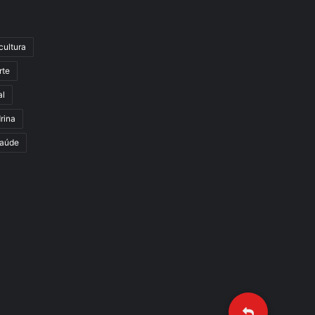
cultura
rte
al
rina
aúde