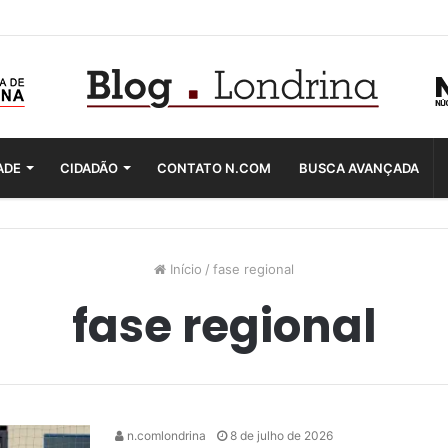
ADE
CIDADÃO
CONTATO N.COM
BUSCA AVANÇADA
Início
/
fase regional
fase regional
n.comlondrina
8 de julho de 2026