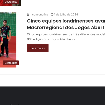
Destaques
n.comlondrina
1 de julho de 2024
Cinco equipes londrinenses av
Macrorregional dos Jogos Aber
Cinco equipes londrinenses de três diferentes moda
66° edição dos Jogos Abertos do…
Leia mais »
Destaques