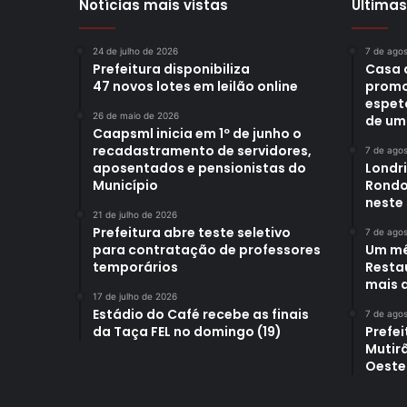
Notícias mais vistas
Últimas
24 de julho de 2026
7 de ago
Prefeitura disponibiliza
Casa 
47 novos lotes em leilão online
promo
espet
26 de maio de 2026
de um
Caapsml inicia em 1º de junho o
recadastramento de servidores,
7 de ago
aposentados e pensionistas do
Londr
Município
Rondo
neste
21 de julho de 2026
Prefeitura abre teste seletivo
7 de ago
para contratação de professores
Um mê
temporários
Restau
mais d
17 de julho de 2026
Estádio do Café recebe as finais
7 de ago
da Taça FEL no domingo (19)
Prefei
Mutir
Oeste