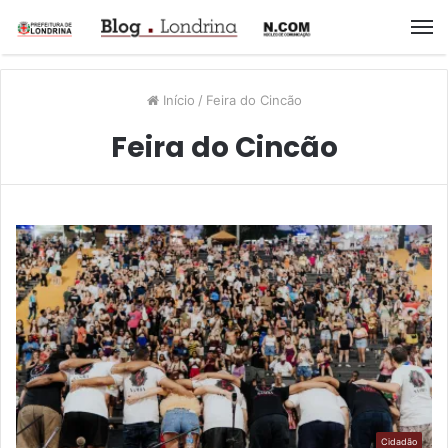
M
Início
/
Feira do Cincão
Feira do Cincão
Cidadão