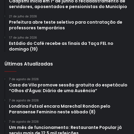
Caapsml inicia em 1º de junho o recadastramento de
servidores, aposentados e pensionistas do Município
21 de julho de 2026
Prefeitura abre teste seletivo para contratação de
professores temporários
17 de julho de 2026
Estádio do Café recebe as finais da Taça FEL no
domingo (19)
Últimas Atualizadas
7 de agosto de 2026
Casa da Vila promove sessão gratuita do espetáculo
“Olhos d’Água: Diário de uma Ausência”
7 de agosto de 2026
Londrina Futsal encara Marechal Rondon pelo
Paranaense Feminino neste sábado (8)
7 de agosto de 2026
Um mês de funcionamento: Restaurante Popular já
serviu mais de 12,5 mil refeições