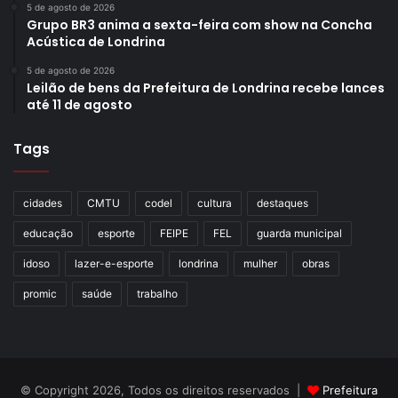
5 de agosto de 2026
Grupo BR3 anima a sexta-feira com show na Concha
Acústica de Londrina
5 de agosto de 2026
Leilão de bens da Prefeitura de Londrina recebe lances
até 11 de agosto
Tags
cidades
CMTU
codel
cultura
destaques
educação
esporte
FEIPE
FEL
guarda municipal
idoso
lazer-e-esporte
londrina
mulher
obras
promic
saúde
trabalho
© Copyright 2026, Todos os direitos reservados |
Prefeitura