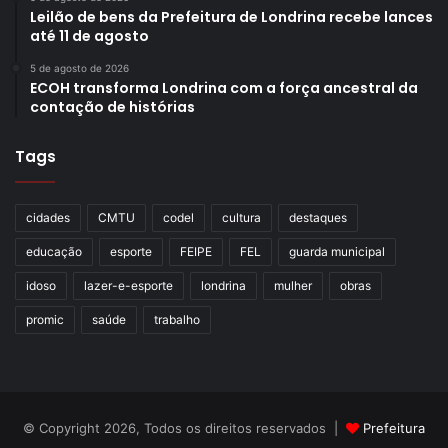
Leilão de bens da Prefeitura de Londrina recebe lances
até 11 de agosto
5 de agosto de 2026
ECOH transforma Londrina com a força ancestral da
contação de histórias
Tags
cidades
CMTU
codel
cultura
destaques
educação
esporte
FEIPE
FEL
guarda municipal
idoso
lazer-e-esporte
londrina
mulher
obras
promic
saúde
trabalho
© Copyright 2026, Todos os direitos reservados |
Prefeitura