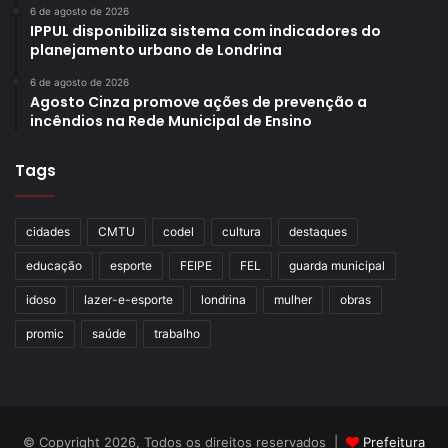
6 de agosto de 2026
IPPUL disponibiliza sistema com indicadores do
planejamento urbano de Londrina
6 de agosto de 2026
Agosto Cinza promove ações de prevenção a
incêndios na Rede Municipal de Ensino
Tags
cidades
CMTU
codel
cultura
destaques
educação
esporte
FEIPE
FEL
guarda municipal
idoso
lazer-e-esporte
londrina
mulher
obras
promic
saúde
trabalho
© Copyright 2026, Todos os direitos reservados |
Prefeitura