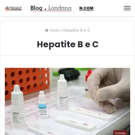
M
Início
/
Hepatite B e C
Hepatite B e C
Cidadão