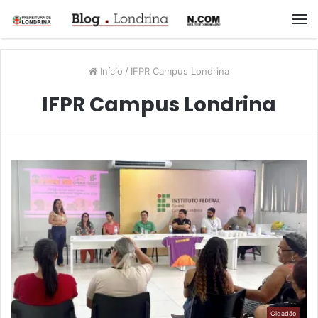
M
Início
/
IFPR Campus Londrina
IFPR Campus Londrina
Cidadão