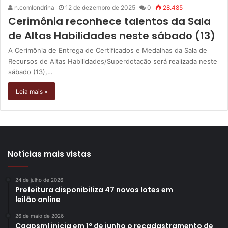
n.comlondrina
12 de dezembro de 2025
0
28.485
Cerimônia reconhece talentos da Sala
de Altas Habilidades neste sábado (13)
A Cerimônia de Entrega de Certificados e Medalhas da Sala de
Recursos de Altas Habilidades/Superdotação será realizada neste
sábado (13),…
Leia mais »
Notícias mais vistas
24 de julho de 2026
Prefeitura disponibiliza 47 novos lotes em
leilão online
26 de maio de 2026
Caapsml inicia em 1º de junho o recadastramento de