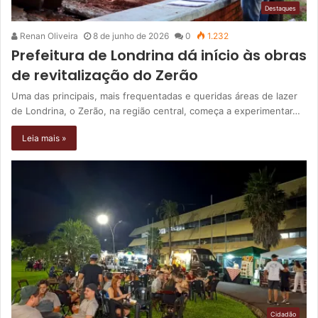
Destaques
Renan Oliveira
8 de junho de 2026
0
1.232
Prefeitura de Londrina dá início às obras
de revitalização do Zerão
Uma das principais, mais frequentadas e queridas áreas de lazer
de Londrina, o Zerão, na região central, começa a experimentar…
Leia mais »
Cidadão