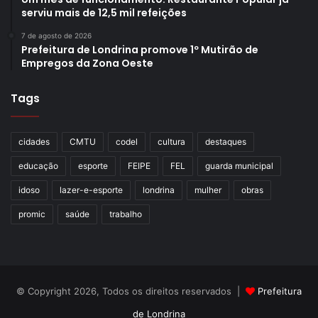
serviu mais de 12,5 mil refeições
7 de agosto de 2026
Prefeitura de Londrina promove 1º Mutirão de
Empregos da Zona Oeste
Tags
cidades
CMTU
codel
cultura
destaques
educação
esporte
FEIPE
FEL
guarda municipal
idoso
lazer-e-esporte
londrina
mulher
obras
promic
saúde
trabalho
© Copyright 2026, Todos os direitos reservados |
Prefeitura
de Londrina