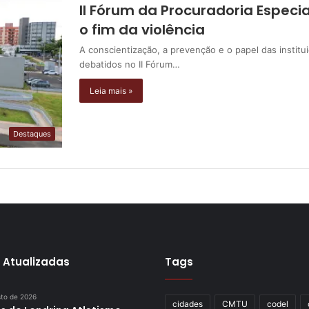
II Fórum da Procuradoria Especi
o fim da violência
A conscientização, a prevenção e o papel das instit
debatidos no II Fórum…
Leia mais »
Destaques
 Atualizadas
Tags
sto de 2026
cidades
CMTU
codel