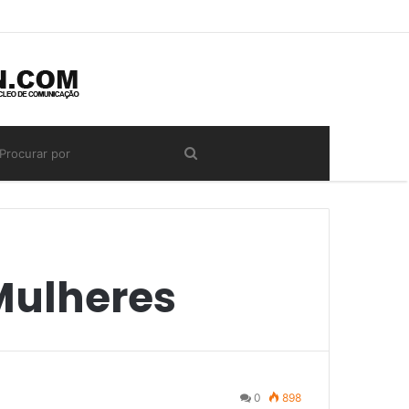
Mulheres
0
898