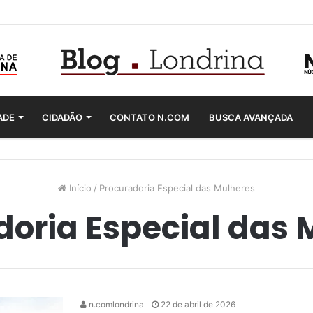
ADE
CIDADÃO
CONTATO N.COM
BUSCA AVANÇADA
Início
/
Procuradoria Especial das Mulheres
doria Especial das 
n.comlondrina
22 de abril de 2026