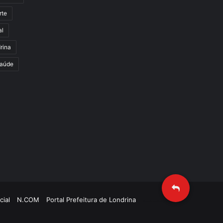
rte
al
rina
aúde
cial
N.COM
Portal Prefeitura de Londrina
Criação de Sites TTG Sistemas