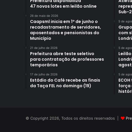
Prefeitura disponibiliza
Atleta
47 novos lotes em leilão online
repre
Sub-2
26 de maio de 2026
Caapsml inicia em 1º de junho o
5 de ago
recadastramento de servidores,
Grupo
aposentados e pensionistas do
com s
Município
Londr
21 de julho de 2026
5 de ago
Prefeitura abre teste seletivo
Leilão
para contratação de professores
Londri
temporários
agost
17 de julho de 2026
5 de ago
Estádio do Café recebe as finais
ECOH 
da Taça FEL no domingo (19)
força
histór
© Copyright 2026, Todos os direitos reservados |
Pre