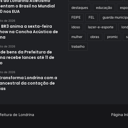
s do Londrina Atletismo
sentam o Brasil no Mundial
destaques
educação
espo
0 nos EUA
FEIPE
FEL
guarda municip
sto de 2026
 BR3 anima a sexta-feira
idoso
lazer-e-esporte
lond
how na Concha Acústica de
ina
mulher
obras
promic
s
trabalho
sto de 2026
 de bens da Prefeitura de
na recebe lances até 11 de
o
sto de 2026
transforma Londrina com a
 ancestral da contação de
ias
feitura de Londrina
Página Ini
Criação de Sites