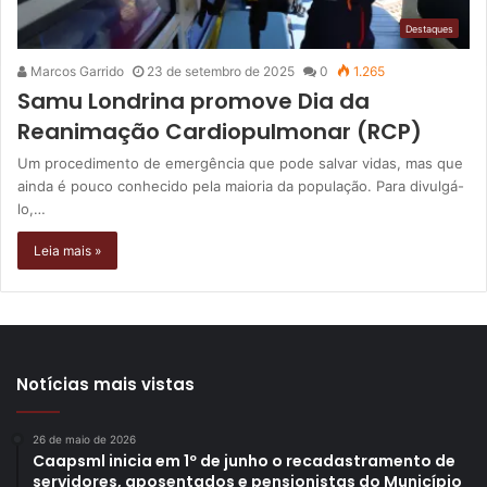
Destaques
Marcos Garrido
23 de setembro de 2025
0
1.265
Samu Londrina promove Dia da
Reanimação Cardiopulmonar (RCP)
Um procedimento de emergência que pode salvar vidas, mas que
ainda é pouco conhecido pela maioria da população. Para divulgá-
lo,…
Leia mais »
Notícias mais vistas
26 de maio de 2026
Caapsml inicia em 1º de junho o recadastramento de
servidores, aposentados e pensionistas do Município