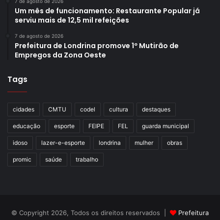
7 de agosto de 2026
Um mês de funcionamento: Restaurante Popular já
serviu mais de 12,5 mil refeições
7 de agosto de 2026
Prefeitura de Londrina promove 1º Mutirão de
Empregos da Zona Oeste
Tags
cidades
CMTU
codel
cultura
destaques
educação
esporte
FEIPE
FEL
guarda municipal
idoso
lazer-e-esporte
londrina
mulher
obras
promic
saúde
trabalho
© Copyright 2026, Todos os direitos reservados |
Prefeitura