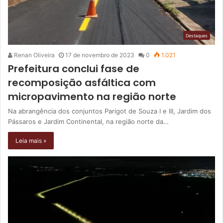
Destaques
Renan Oliveira
17 de novembro de 2023
0
1.021
Prefeitura conclui fase de
recomposição asfáltica com
micropavimento na região norte
Na abrangência dos conjuntos Parigot de Souza I e III, Jardim dos
Pássaros e Jardim Continental, na região norte da…
Leia mais »