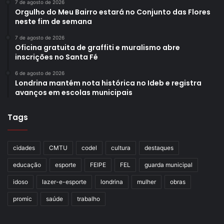
7 de agosto de 2026
Orgulho do Meu Bairro estará no Conjunto das Flores
neste fim de semana
7 de agosto de 2026
Oficina gratuita de graffiti e muralismo abre
inscrições no Santa Fé
6 de agosto de 2026
Londrina mantém nota histórica no Ideb e registra
avanços em escolas municipais
Tags
cidades
CMTU
codel
cultura
destaques
educação
esporte
FEIPE
FEL
guarda municipal
idoso
lazer-e-esporte
londrina
mulher
obras
promic
saúde
trabalho