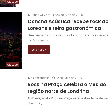
Cidadão
Renan Oliveira
23 de julho de 2026
Concha Acústica recebe rock ao
Loreans e feira gastronômica
Uma viagem sonora circulando por diferentes década
na Concha, no…
Leia mais »
Cidadão
n.comlondrina
22 de julho de 2026
Rock na Praça celebra o Mês do
região norte de Londrina
A 4ª edição do Rock na Praça será realizada neste sá
Stenghel,…