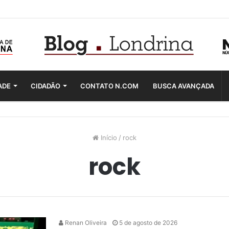
ADE
CIDADÃO
CONTATO N.COM
BUSCA AVANÇADA
Início
/
rock
rock
Renan Oliveira
5 de agosto de 2026