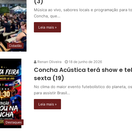
(3)
Música ao vivo, sabores locais e programação para t
Concha, que…
Leia mais »
Cidadão
Renan Oliveira
18 de junho de 2026
Concha Acústica terá show e telã
sexta (19)
No clima do maior evento futebolístico do planeta, 
para assistir Brasil…
Leia mais »
Destaques