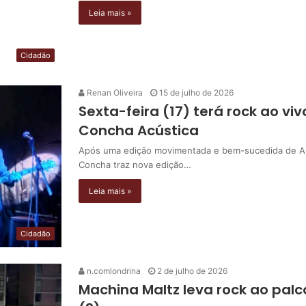
Leia mais »
Cidadão
Renan Oliveira
15 de julho de 2026
Sexta-feira (17) terá rock ao vivo
Concha Acústica
Após uma edição movimentada e bem-sucedida de Arra
Concha traz nova edição…
Leia mais »
Cidadão
n.comlondrina
2 de julho de 2026
Machina Maltz leva rock ao pa