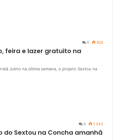
0
826
, feira e lazer gratuito na
iá Julino na última semana, o projeto Sextou na
0
1.343
lco do Sextou na Concha amanhã