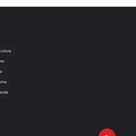
cultura
rte
al
rina
aúde