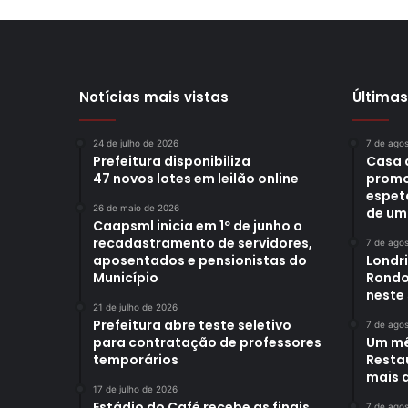
Notícias mais vistas
Últimas
24 de julho de 2026
7 de ago
Prefeitura disponibiliza
Casa 
47 novos lotes em leilão online
promo
espet
26 de maio de 2026
de um
Caapsml inicia em 1º de junho o
recadastramento de servidores,
7 de ago
aposentados e pensionistas do
Londr
Município
Rondo
neste
21 de julho de 2026
Prefeitura abre teste seletivo
7 de ago
para contratação de professores
Um mê
temporários
Restau
mais d
17 de julho de 2026
Estádio do Café recebe as finais
7 de ago