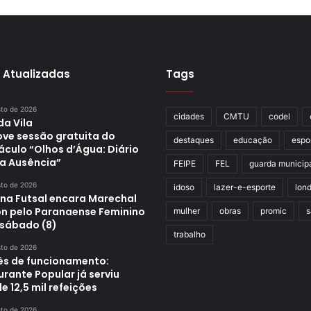
 Atualizadas
Tags
sto de 2026
cidades
CMTU
codel
da Vila
ve sessão gratuita do
destaques
educação
espo
áculo “Olhos d’Água: Diário
a Ausência”
FEIPE
FEL
guarda municip
sto de 2026
idoso
lazer-e-esporte
lond
ina Futsal encara Marechal
n pelo Paranaense Feminino
mulher
obras
promic
s
 sábado (8)
trabalho
sto de 2026
s de funcionamento:
rante Popular já serviu
e 12,5 mil refeições
sto de 2026