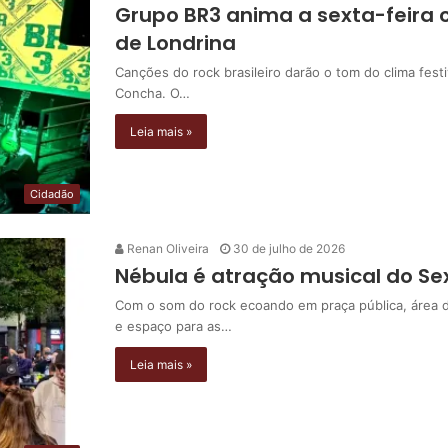
Grupo BR3 anima a sexta-feira
de Londrina
Canções do rock brasileiro darão o tom do clima fes
Concha. O…
Leia mais »
Cidadão
Renan Oliveira
30 de julho de 2026
Nébula é atração musical do S
Com o som do rock ecoando em praça pública, área 
e espaço para as…
Leia mais »